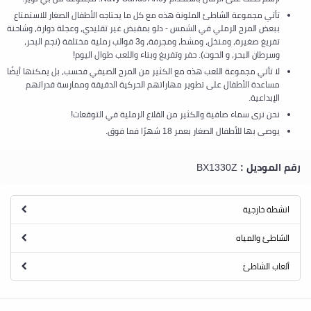
تأتي مجموعة الشاطئ الملونة هذه مع كل ما يحتاجه الأطفال الصغار للاستمتاع
ببعض المرح الرملي في الشمس - دلو بمقبض غير تقليدي، وعجلة دوارة، وشاحنة
تفريغ صغيرة، ومنخل، ومشط، ومجرفة، و3 قوالب رملية مختلفة (نجم البحر،
وسرطان البحر، و الحوت). حفر وتفريغ وبناء واللعب طوال اليوم!
لا تأتي مجموعة اللعب هذه مع الكثير من المرح الصيفي فحسب، بل يمكنها أيضًا
مساعدة الأطفال على تطوير مهاراتهم الحركية الدقيقة وممارسة قدراتهم
الإبداعية.
نحن نرى سماء صافية والكثير من القلاع الرملية في التوقعات!
يوصى بها للأطفال الصغار بعمر 18 شهرًا فما فوق.
رقم الموديل :
BX1330Z
انشطة خارجية
الشاطئ والمياه
ألعاب الشاطئ