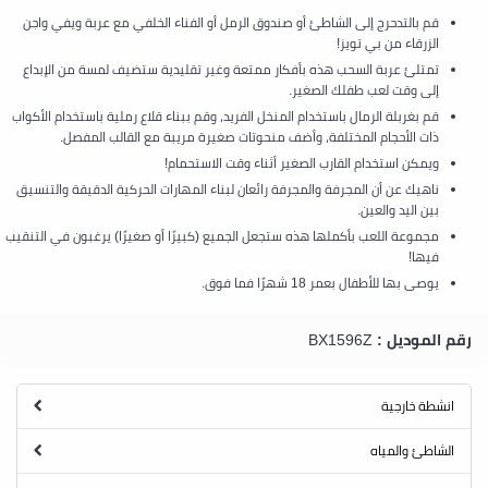
قم بالتدحرج إلى الشاطئ أو صندوق الرمل أو الفناء الخلفي مع عربة ويفي واجن
الزرقاء من بي تويز!
تمتلئ عربة السحب هذه بأفكار ممتعة وغير تقليدية ستضيف لمسة من الإبداع
إلى وقت لعب طفلك الصغير.
قم بغربلة الرمال باستخدام المنخل الفريد، وقم ببناء قلاع رملية باستخدام الأكواب
ذات الأحجام المختلفة، وأضف منحوتات صغيرة مريبة مع القالب المفصل.
ويمكن استخدام القارب الصغير أثناء وقت الاستحمام!
ناهيك عن أن المجرفة والمجرفة رائعان لبناء المهارات الحركية الدقيقة والتنسيق
بين اليد والعين.
مجموعة اللعب بأكملها هذه ستجعل الجميع (كبيرًا أو صغيرًا) يرغبون في التنقيب
فيها!
يوصى بها للأطفال بعمر 18 شهرًا فما فوق.
رقم الموديل :
BX1596Z
انشطة خارجية
الشاطئ والمياه