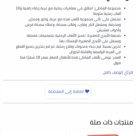
مجموعة الشاطئ: انطلق في مغامرات رملية مع عربة زرقاء زاهية و10
ألعاب رملية ملونة!
تشتمل على: تأتي مجموعة اللعب هذه مع عربة، ودلو، ومنخل،
ومجرفة، ومشعل النار، وقارب، وقالب سمكة، وغطاء سمكة قرش،
وأكواب تعشيش.
صديقة للأيدي الصغيرة: تتميز الألعاب الرملية بتصميمات مفصلة
ويسهل على الأيدي الصغيرة الإمساك بها.
تخزين بسيط: قم ببناء منحوتات وقلاع رملية، ثم قم بتخزين جميع القطع
في العربة الواسعة والقابلة للدوران.
العمر: يوصى بألعاب الشاطئ هذه للأطفال الصغار بعمر 18 شهرًا فما
فوق
اقرأي الوصف كامل
اضافة إلى المفضلة
منتجات ذات صلة