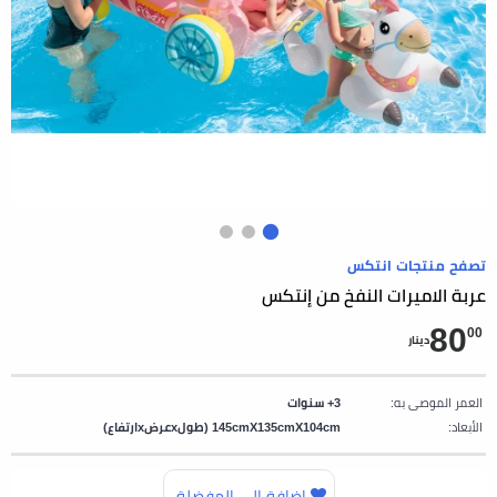
تصفح منتجات انتكس
عربة الاميرات النفخ من إنتكس
80
00
دينار
العمر الموصى به:
3+ سنوات
الأبعاد:
145cmX135cmX104cm (طولxعرضxارتفاع)
اضافة إلى المفضلة