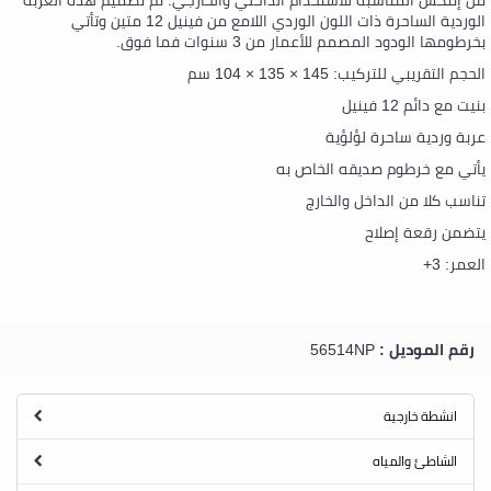
من إنتكس المناسبة للاستخدام الداخلي والخارجي. تم تصميم هذه العربة
الوردية الساحرة ذات اللون الوردي اللامع من فينيل 12 متين وتأتي
بخرطومها الودود المصمم للأعمار من 3 سنوات فما فوق.
الحجم التقريبي للتركيب: 145 × 135 × 104 سم
بنيت مع دائم 12 فينيل
عربة وردية ساحرة لؤلؤية
يأتي مع خرطوم صديقه الخاص به
تناسب كلا من الداخل والخارج
يتضمن رقعة إصلاح
العمر: 3+
رقم الموديل :
56514NP
انشطة خارجية
الشاطئ والمياه