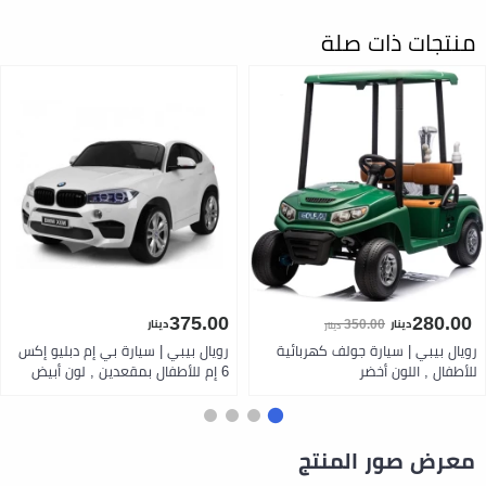
منتجات ذات صلة
375.00
280.00
350.00
دينار
دينار
دينار
رويال بيبي | سيارة جولف كهربائية
رويال بيبي | سيارة بي إم دبليو إكس
للأطفال , اللون أخضر
6 إم للأطفال بمقعدين , لون أبيض
معرض صور المنتج