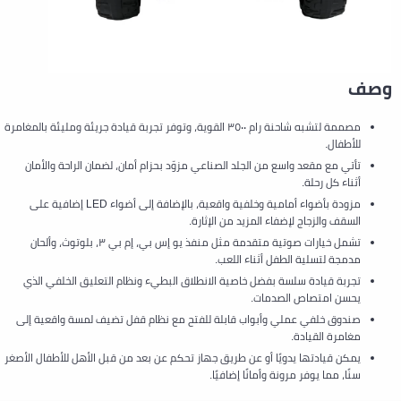
وصف
مصممة لتشبه شاحنة رام ٣٥٠٠ القوية، وتوفر تجربة قيادة جريئة ومليئة بالمغامرة
للأطفال.
تأتي مع مقعد واسع من الجلد الصناعي مزوّد بحزام أمان، لضمان الراحة والأمان
أثناء كل رحلة.
مزودة بأضواء أمامية وخلفية واقعية، بالإضافة إلى أضواء LED إضافية على
السقف والزجاج لإضفاء المزيد من الإثارة.
تشمل خيارات صوتية متقدمة مثل منفذ يو إس بي، إم بي ٣، بلوتوث، وألحان
مدمجة لتسلية الطفل أثناء اللعب.
تجربة قيادة سلسة بفضل خاصية الانطلاق البطيء ونظام التعليق الخلفي الذي
يحسن امتصاص الصدمات.
صندوق خلفي عملي وأبواب قابلة للفتح مع نظام قفل تضيف لمسة واقعية إلى
مغامرة القيادة.
يمكن قيادتها يدويًا أو عن طريق جهاز تحكم عن بعد من قبل الأهل للأطفال الأصغر
سنًا، مما يوفر مرونة وأمانًا إضافيًا.