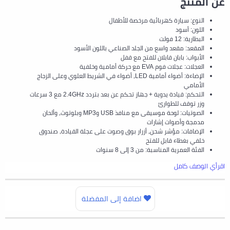
عن المنتج
النوع: سيارة كهربائية مرخصة للأطفال
اللون: أسود
البطارية: 12 فولت
المقعد: مقعد واسع من الجلد الصناعي باللون الأسود
الأبواب: بابان قابلان للفتح مع قفل
العجلات: عجلات فوم EVA مع حركة أمامية وخلفية
الإضاءة: أضواء أمامية LED، أضواء في الشريط العلوي وعلى الزجاج
الأمامي
التحكم: قيادة يدوية + جهاز تحكم عن بعد بتردد 2.4GHz مع 3 سرعات
وزر توقف للطوارئ
الصوتيات: لوحة موسيقى مع منافذ USB وMP3 وبلوتوث، وألحان
مدمجة وأصوات إشارات
الإضافات: مؤشر شحن، أزرار بوق وصوت على عجلة القيادة، صندوق
خلفي بغطاء قابل للفتح
الفئة العمرية المناسبة: من 3 إلى 8 سنوات
اقرأي الوصف كامل
اضافة إلى المفضلة