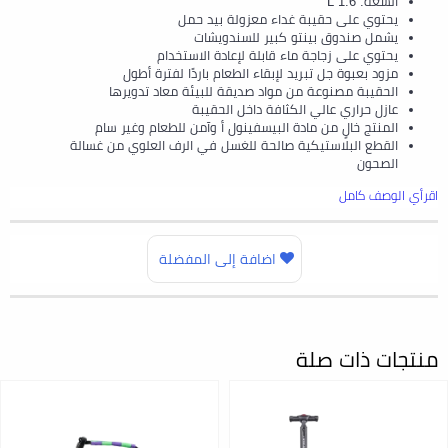
السعة: 1.6 L
يحتوي على حقيبة غداء معزولة بيد حمل
يشمل صندوق بينتو كبير للسندويشات
يحتوي على زجاجة ماء قابلة لإعادة الاستخدام
مزود بعبوة جل تبريد لإبقاء الطعام باردًا لفترة أطول
الحقيبة مصنوعة من مواد صديقة للبيئة معاد تدويرها
عازل حراري عالي الكثافة داخل الحقيبة
المنتج خالٍ من مادة البيسفينول أ وآمن للطعام وغير سام
القطع البلاستيكية صالحة للغسل في الرف العلوي من غسالة
الصحون
اقرأي الوصف كامل
اضافة إلى المفضلة
منتجات ذات صلة