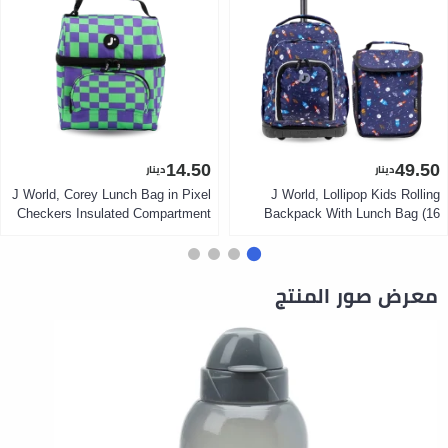
14.50
49.50
دينار
دينار
J World, Corey Lunch Bag in Pixel
J World, Lollipop Kids Rolling
Checkers Insulated Compartment
Backpack With Lunch Bag (16
Top Strap Front Pocket Durable
Inch) in Spaceship LED Wheels
600D Polyester Compact
Organizer Insulated Lunch Bag
Lightweight Suitable for Kids Ages
Durable 600D Polyester
5 and Up
Lightweight Suitable for Kids Ages
معرض صور المنتج
3 to 9