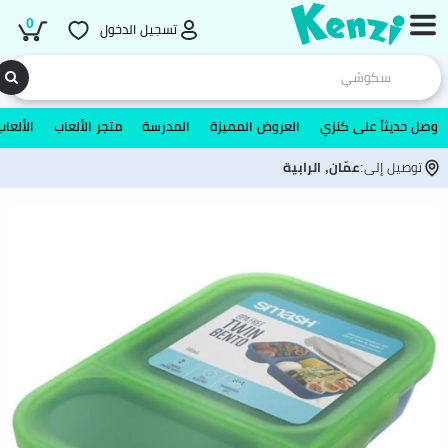
0
تسجيل الدخول
وصل حديثاً على كنزي
العروض المميزة
المدرسة
متجر الألعاب
الألعاب
توصيل إلى:
عمّان, الرابية