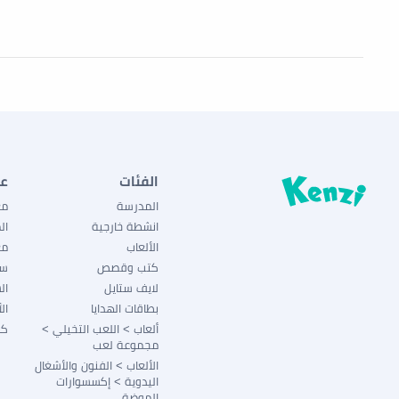
الفئات
ع
المدرسة
مع
انشطة خارجية
ال
الألعاب
مع
كتب وقصص
سي
لايف ستايل
ال
بطاقات الهدايا
ال
ألعاب > اللعب التخيلي >
كو
مجموعة لعب
الألعاب > الفنون والأشغال
اليدوية > إكسسوارات
الموضة