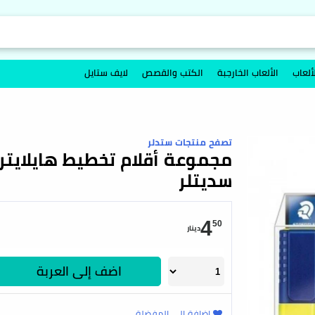
ألعاب
الألعاب الخارجبة
الكتب والقصص
لايف ستايل
تصفح منتجات ستدلر
سديتلر
4
50
دينار
اضف إلى العربة
اضافة إلى المفضلة