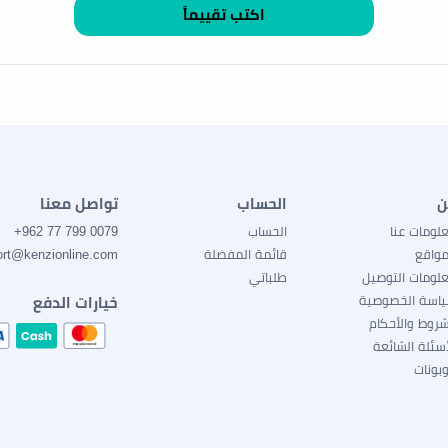
ن
الحساب
تواصل معنا
لومات عنا
الحساب
0079 799 77 962+
مواقع
قائمة المفضلة
ort@kenzionline.com
لومات التوصيل
طلباتي
اسة الخصوصية
خيارات الدفع
شروط والأحكام
أسئلة الشائعة
بونات