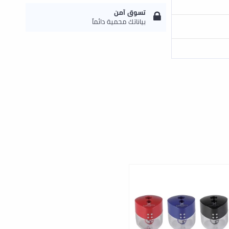
تسوق آمن
بياناتك محمية دائماً