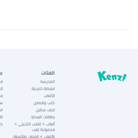
الفئات
ع
المدرسة
مع
انشطة خارجية
ال
الألعاب
مع
كتب وقصص
سي
لايف ستايل
ال
بطاقات الهدايا
ال
ألعاب > اللعب التخيلي >
كو
مجموعة لعب
الألعاب > الفنون والأشغال