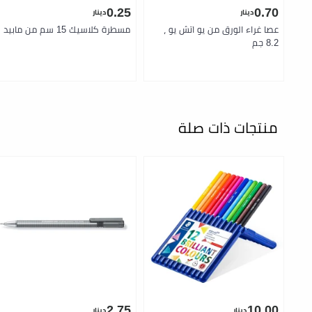
0.25
0.70
دينار
دينار
عصا غراء الورق من يو اتش يو ،
مسطرة كلاسيك 15 سم من مابيد
8.2 جم
منتجات ذات صلة
2.75
10.00
دينار
دينار