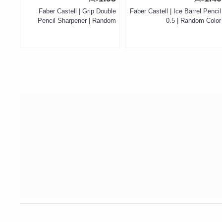
ap |
Faber Castell | Grip Double
Faber Castell | Ice Barrel Pencil
ib |
Pencil Sharpener | Random
0.5 | Random Color
lack
Color