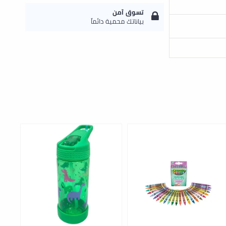
تسوق آمن
بياناتك محمية دائماً