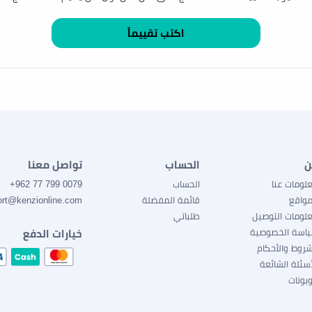
ن
الحساب
تواصل معنا
لومات عنا
الحساب
0079 799 77 962+
مواقع
قائمة المفضلة
ort@kenzionline.com
لومات التوصيل
طلباتي
اسة الخصوصية
خيارات الدفع
شروط والأحكام
أسئلة الشائعة
بونات