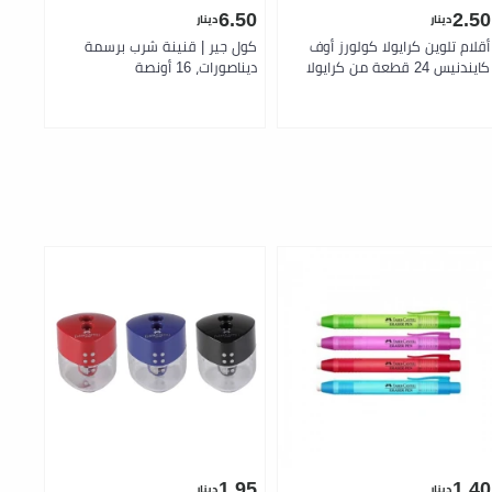
.50
6.50
2.50
دينار
دينار
أقلام تلوين كرايولا كولورز أوف
كول جير | قنينة شرب برسمة
كايندنيس 24 قطعة من كرايولا
ديناصورات، 16 أونصة
أونص
.75
1.95
1.40
دينار
دينار