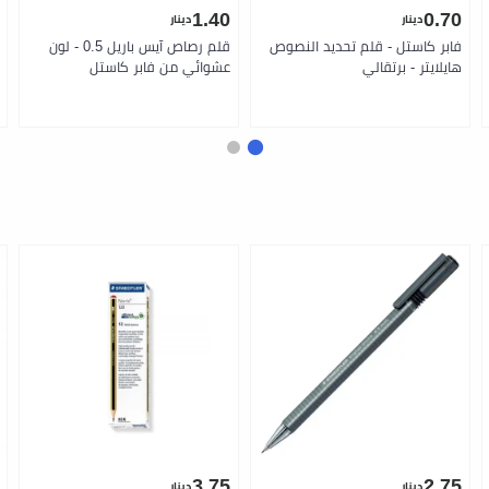
1.40
0.70
دينار
دينار
فابر كاستل - قلم تحديد النصوص
قلم رصاص آيس باريل 0.5 - لون
هايلايتر - برتقالي
عشوائي من فابر كاستل
3.75
2.75
دينار
دينار