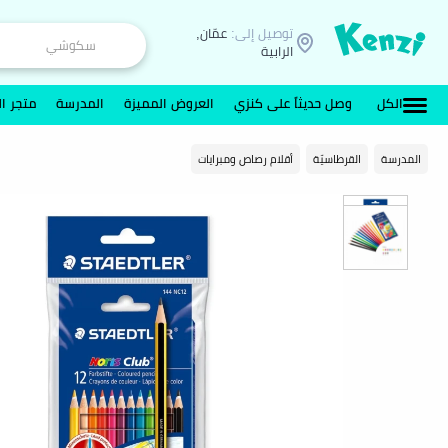
توصيل إلى:
عمّان,
الرابية
الكل
وصل حديثاً على كنزي
العروض المميزة
المدرسة
متجر ال
المدرسة
القرطاسيّة
أقلام رصاص ومبرايات