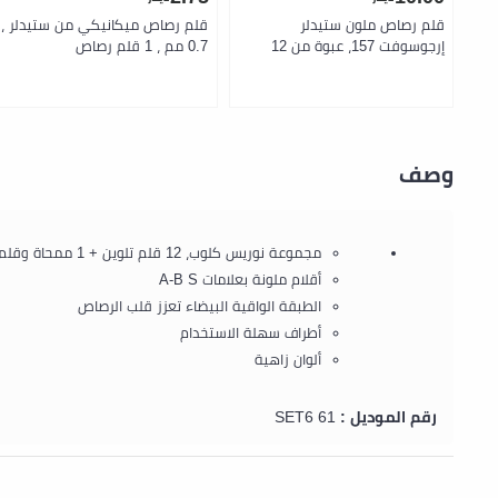
قلم رصاص ملون ستيدلر
قلم رصاص ميكانيكي من ستيدلر ،
إرجوسوفت 157، عبوة من 12
0.7 مم ، 1 قلم رصاص
قطعة
وصف
مجموعة نوريس كلوب، 12 قلم تلوين + 1 ممحاة وقلم رصاص
أقلام ملونة بعلامات A-B S
الطبقة الواقية البيضاء تعزز قلب الرصاص
أطراف سهلة الاستخدام
ألوان زاهية
رقم الموديل :
61 SET6