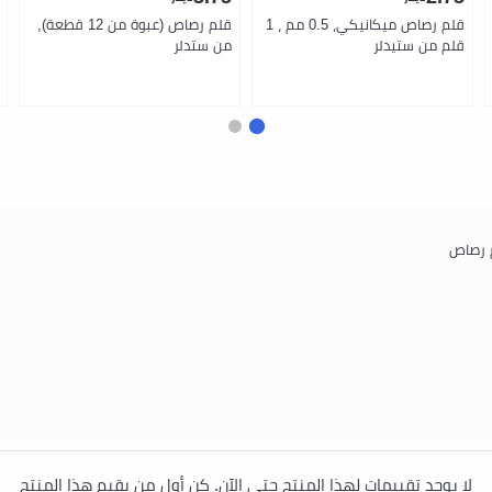
قلم رصاص ميكانيكي، 0.5 مم ، 1
قلم رصاص (عبوة من 12 قطعة),
قلم من ستيدلر
من ستدلر
لا يوجد تقييمات لهذا المنتج حتى الآن. كن أول من يقيم هذا المنتج