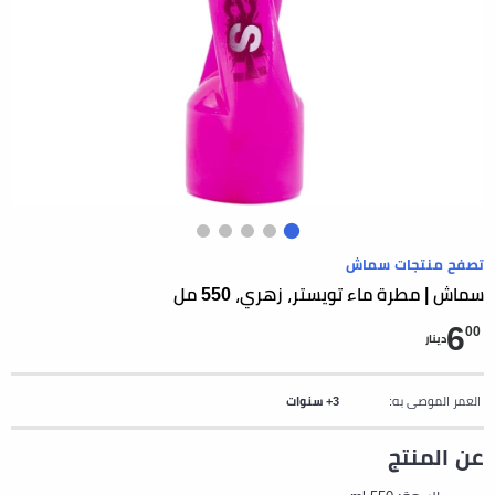
تصفح منتجات سماش
سماش | مطرة ماء تويستر، زهري، 550 مل
6
00
دينار
العمر الموصى به:
3+ سنوات
عن المنتج