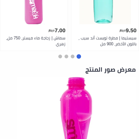
7.00
9.50
دينار
دينار
سيستيما | مطرة تويست أند سيب ،
سماش | زجاجة ماء ميستر، 750 مل،
باللون الأخضر، 900 مل
زهري
معرض صور المنتج