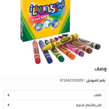
وصف
رقم الموديل :
071662132828
الألعاب
الفن والأشغال اليدوية