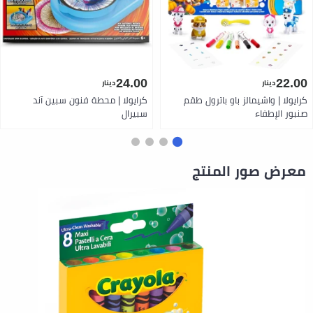
24.00
22.00
دينار
دينار
كرايولا | واشيمالز باو باترول طقم
كرايولا | محطة فنون سبين آند
صنبور الإطفاء
سبيرال
معرض صور المنتج