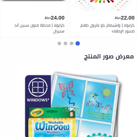
24.00
22.00
دينار
دينار
كرايولا | واشيمالز باو باترول طقم
كرايولا | محطة فنون سبين آند
صنبور الإطفاء
سبيرال
معرض صور المنتج