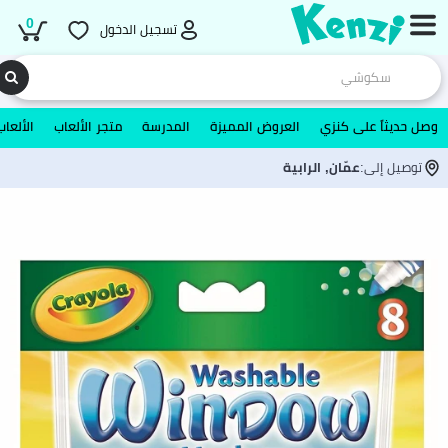
0
تسجيل الدخول
وصل حديثاً على كنزي
العروض المميزة
المدرسة
متجر الألعاب
الألعاب
توصيل إلى:
عمّان, الرابية