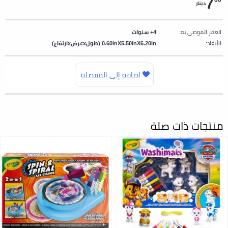
7
00
دينار
العمر الموصى به:
4+ سنوات
الأبعاد:
0.60inX5.50inX6.20in (طولxعرضxارتفاع)
اضافة إلى المفضلة
منتجات ذات صلة