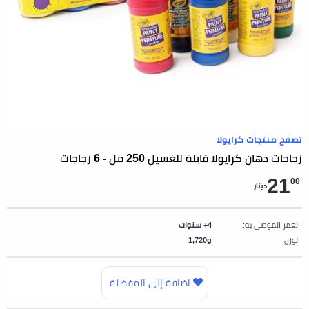
تصفح منتجات كرايولا
زجاجات دهان كرايولا قابلة للغسيل 250 مل - 6 زجاجات
21
00
دينار
العمر الموصى به:
4+ سنوات
الوزن:
1,720g
اضافة إلى المفضلة