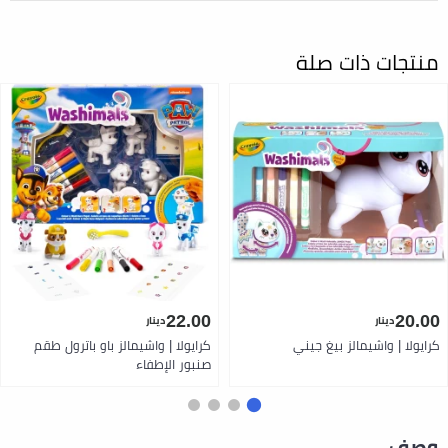
منتجات ذات صلة
22.00
20.00
دينار
دينار
كرايولا | واشيمالز بيغ جيني
كرايولا | واشيمالز باو باترول طقم
صنبور الإطفاء
وصف