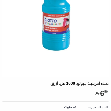
طلاء أكريليك جيوتو، 1000 مل، أزرق
6
50
دينار
العمر الموصى به:
6+ سنوات