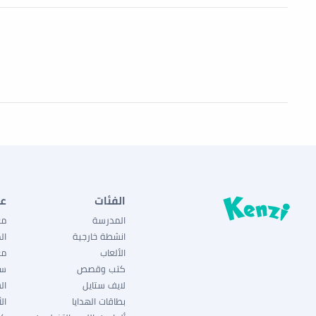
الفئات
ع
المدرسة
مع
انشطة خارجية
ال
الألعاب
مع
كتب وقصص
سي
لايف ستايل
ال
بطاقات الهدايا
ال