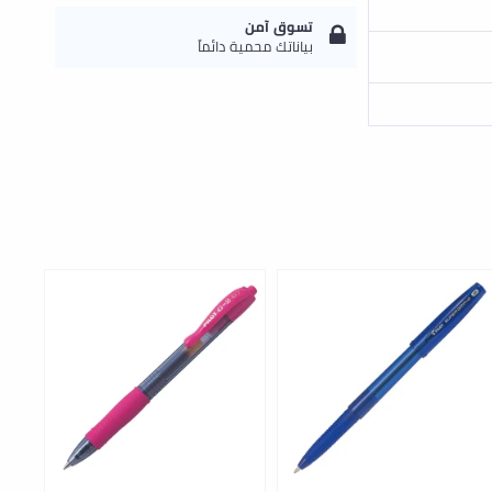
تسوق آمن
بياناتك محمية دائماً