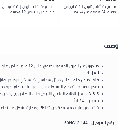
مجموعة أقلام تلوين زيتية نوريس
مجموعة أقلام تلوين زيتية نوريس
جامبو، 24 قطعة من ستيدلر
جامبو من ستيدلر، 12 قطعة
وصف
صندوق من الورق المقوى يحتوي على 12 قلم رصاص ملون بألوان متنوعة
المزايا:
قلم رصاص ملون على شكل سداسي كلاسيكي برصاص قابل
يمكن تصحيح الأخطاء البسيطة على الفور باستخدام طرف ممح
A·B·S - يعزز الطلاء الواقي الأبيض قلب الرصاص ويزيد من مقاومة الكسر
متوفر بـ 24 لونًا
خشب من غابات معتمدة من PEFC ومدارة بشكل مستدام
رقم الموديل :
144 50NC12