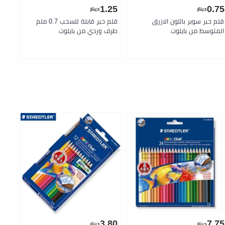
.25
1.25
0.75
دينار
دينار
قلم حبر سوبر باللون الازرق
قلم حبر قابلة للسحب 0.7 ملم
بايلوت جي
المتوسط من بايلوت
طرف وردي من بايلوت
.75
3.80
7.75
دينار
دينار