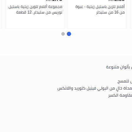
أقلام تلزين باستيل زيتية - عبوة
مجموعة أقلام تلوين زيتية باستيل
من 16 من ستيدلر
نوريس من ستيدلر، 12 قطعة
 للمسح
اة خالٍ من البولي فينيل كلوريد واللاتكس