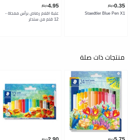
4.95
0.35
دينار
دينار
Staedtler Blue Pen X1
علبة اقلام رصاص برأس ممحاة -
12 قلم من ستدلر
منتجات ذات صلة
2.90
5.75
دينار
دينار