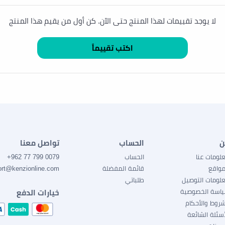
لا يوجد تقييمات لهذا المنتج حتى الآن. كن أول من يقيم هذا المنتج
ن
الحساب
تواصل معنا
لومات عنا
الحساب
0079 799 77 962+
مواقع
قائمة المفضلة
ort@kenzionline.com
لومات التوصيل
طلباتي
اسة الخصوصية
خيارات الدفع
شروط والأحكام
أسئلة الشائعة