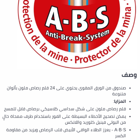
وصف
صندوق من الورق المقوى يحتوي على 24 قلم رصاص ملون بألوان
متنوعة
المزايا
:
قلم رصاص ملون على شكل سداسي كلاسيكي برصاص قابل للمسح
يمكن تصحيح الأخطاء البسيطة على الفور باستخدام طرف ممحاة خالٍ
من البولي فينيل كلوريد واللاتكس
A·B·S - يعزز الطلاء الواقي الأبيض قلب الرصاص ويزيد من مقاومة
الكسر