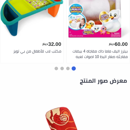
32.00
60.00
دينار
دينار
بيترز اليف ماما داك مفاجاه 4 بيضات
مكتب لاب للأطفال من بي تويز
مفاجئه صغار البط 10 اصوات لعبه
مشي تفاعليه من زورو
معرض صور المنتج