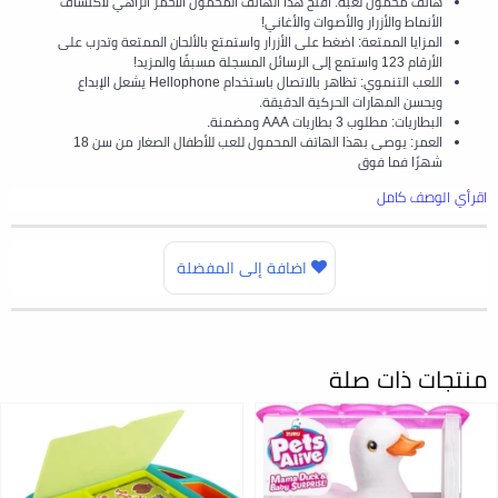
هاتف محمول لعبة: افتح هذا الهاتف المحمول الأحمر الزاهي لاكتشاف
الأنماط والأزرار والأصوات والأغاني!
المزايا الممتعة: اضغط على الأزرار واستمتع بالألحان الممتعة وتدرب على
الأرقام 123 واستمع إلى الرسائل المسجلة مسبقًا والمزيد!
اللعب التنموي: تظاهر بالاتصال باستخدام Hellophone يشعل الإبداع
ويحسن المهارات الحركية الدقيقة.
البطاريات: مطلوب 3 بطاريات AAA ومضمنة.
العمر: يوصى بهذا الهاتف المحمول للعب للأطفال الصغار من سن 18
شهرًا فما فوق
اقرأي الوصف كامل
اضافة إلى المفضلة
منتجات ذات صلة