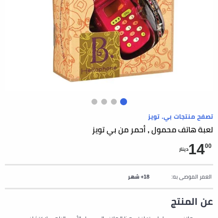
تصفح منتجات بي. تويز
لعبة هاتف محمول , أحمر من بي تويز
14
00
دينار
العمر الموصى به:
18+ شهر
عن المنتج