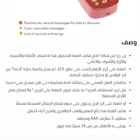
وصف
رن، رن! من هناك؟ افتح هاتف اللعبة المحمول هذا لاكتشاف الأنماط والأنسجة
والأزرار والأصوات والأغاني.
اضغط على أزرار الأرقام للتدرب على نطق 123، ثم سجل واحفظ عبارة "أحبك!" من
أحد الوالدين أو تذكيرًا بتنظيف أسنانك.
يحافظ زر القفل العملي على رسائلك آمنة وسليمة حتى تقرر تسجيل شيء جديد!
هل تريد استكشاف المزيد؟ ما عليك سوى الضغط على الزرين * و# لسماع بعض
الألحان الممتعة!
أو اضغط على الزر الذي يحتوي على نجوم لسماع الرسائل المسجلة مسبقًا.
هاتف اللعبة هذا رائع للتعلم واللعب التظاهري والمرح أثناء التنقل.
مطلوب 3 بطاريات AAA ومرفقة.
يوصى به للأطفال من سن 18 شهرًا وما فوق.