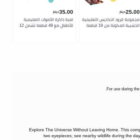
.00
35.00
25.00
دينار
دينار
مجموعة قرود التكديس التعليمية
لعبة ذاكرة الأصوات التعليمية
لعبة
الخشبية المكونة من 19 قطعة
للأطفال مع 49 قطعة تشمل 12
تشمل 12 قرداً خشبياً صلباً و7 قطع
طائر يصدر أصوات 24 قطعة أحجية
تشمل
فواكه ملونة منها موز وجوز هند
12 بطاقة ذاكرة للحشرات وكتاب
وبرتقال وجوافة مع كتاب أنشطة
لعب تفاعلي لتنمية مهارات
يحتوي على أنماط تكديس وألعاب
الذاكرة السمعية والبصرية للأطفال
كتب 
وقصص لتنمية المهارات للأطفال
بعمر 3 سنوات فما فوق من بطات
بعمر 3 سنوات فما فوق من بطات
فما 
For use during the
Explore The Universe Without Leaving Home.
This comp
two eyepieces;
see nearby wildlife during the d