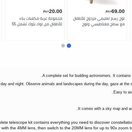
20.00
69.00
دينار
دينار
لوح رسم تعليمي مزدوج للأطفال
مجموعة عربة مكعبات بناء
مع سطح مغناطيسي ولوح
للأطفال من لوك بلوك تشمل 55
طباشير وحاويات تخزين ومجموعة
قطعة مع عربة سحب بمقبض
مغناطيس 94 قطعة لتعزيز الإبداع
قابل للطي و54 مكعبًا ملونًا كبير
والتعلم لطفلين من ستيب 2
الحجم للتخزين والنقل بسهولة،
تدعم تطوير المهارات الحركية
الدقيقة والإبداع في اللعب البنّاء
للأطفال من عمر 18 شهرًا فما
فوق من بطات
A complete set for budding astronomers. It contains
 day and night. Observe animals and landscapes during the day, gaze at the star
Easy to ass
It comes with a sky map and act
lete telescope kit contains everything you need to discover constellati
ay with the 4MM lens, then switch to the 20MM lens for up to 90x zoom 