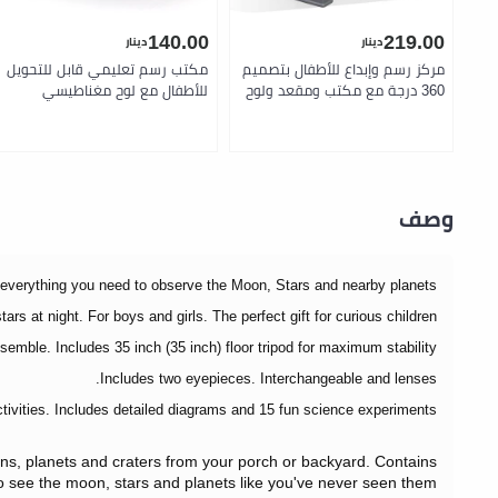
140.00
219.00
دينار
دينار
مركز رسم وإبداع للأطفال بتصميم
مكتب رسم تعليمي قابل للتحويل
360 درجة مع مكتب ومقعد ولوح
للأطفال مع لوح مغناطيسي
رسم مزدوج وسبورة طباشير ولوح
للكتابة ومساحات تخزين متعددة
كتابة ومساحات تخزين متعددة
وكرسي مريح لتنمية الإبداع
لتنمية المهارات والإبداع من
والمهارات الحركية من ستيب 2
ستيب 2
وصف
 everything you need to observe the Moon, Stars and nearby planets.
s at night. For boys and girls. The perfect gift for curious children.
emble. Includes 35 inch (35 inch) floor tripod for maximum stability.
Includes two eyepieces. Interchangeable and lenses.
ivities. Includes detailed diagrams and 15 fun science experiments.
ons, planets and craters from your porch or backyard.
Contains
to see the moon, stars and planets like you've never seen them