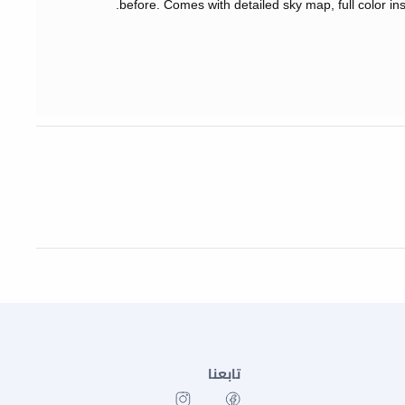
before.
Comes with detailed sky map, full color in
تابعنا