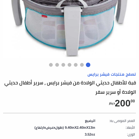
تصفح منتجات فيشر برايس
قبة للأطفال حديثي الولادة من فيشر برايس ، سرير أطفال حديثي
الولادة أو سرير سفر
200
00
دينار
العمر الموصى به:
الرضيع
الأبعاد:
9.40inX2.40inX13in (طولxعرضxارتفاع)
الوزن:
3.52oz