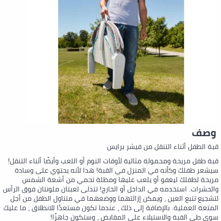
وصف
قبة الطفل أثناء التنقل من فيشر برايس
قبة طفل مريحة ومحمولة مثالية لأوقات النوم أو اللعب وأيضًا أثناء التنقل!
سيشعر طفلك وكأنه في المنزل في القبة! هذا لأنه يحتوي على وسادة
مريحة لطفلك ليغفو أو يلعب عليها ومظلة تحمي من أشعة الشمس
والحشرات. استخدمه في الداخل أو الخارج! تتدلى لعبتان ملونتان فوق الرأس
لتشجيع تتبع العين ، ويمكن إزالتهما ووضعهما في متناول الطفل من أجل
المتعة العملية. بالإضافة إلى ذلك ، عندما تكون مستعدًا للانطلاق ، ما عليك
سوى طي القبة والاستيلاء على المقابض ، وستكون جاهزًا!