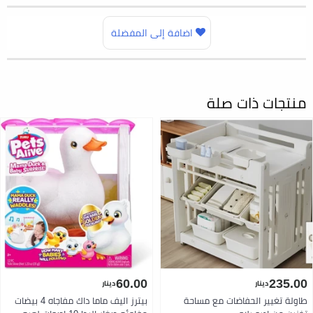
اضافة إلى المفضلة
منتجات ذات صلة
60.00
235.00
دينار
دينار
طاولة تغيير الحفاضات مع مساحة
بيترز اليف ماما داك مفاجاه 4 بيضات