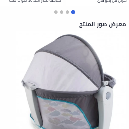
تخزين من إديو بلاي
مفاجئه صغار البط 10 اصوات لعبه
مشي تفاعليه من زورو
معرض صور المنتج