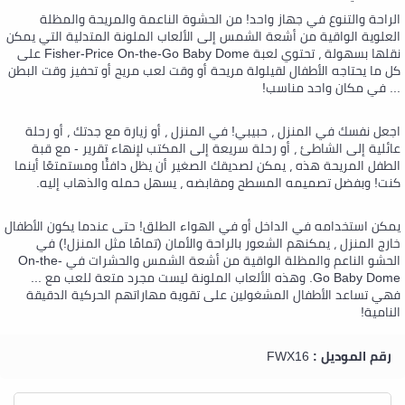
الراحة والتنوع في جهاز واحد! من الحشوة الناعمة والمريحة والمظلة
العلوية الواقية من أشعة الشمس إلى الألعاب الملونة المتدلية التي يمكن
نقلها بسهولة ، تحتوي لعبة Fisher-Price On-the-Go Baby Dome على
كل ما يحتاجه الأطفال لقيلولة مريحة أو وقت لعب مريح أو تحفيز وقت البطن
... في مكان واحد مناسب!
اجعل نفسك في المنزل ، حبيبي! في المنزل ، أو زيارة مع جدتك ، أو رحلة
عائلية إلى الشاطئ ، أو رحلة سريعة إلى المكتب لإنهاء تقرير - مع قبة
الطفل المريحة هذه ، يمكن لصديقك الصغير أن يظل دافئًا ومستمتعًا أينما
كنت! وبفضل تصميمه المسطح ومقابضه ، يسهل حمله والذهاب إليه.
يمكن استخدامه في الداخل أو في الهواء الطلق! حتى عندما يكون الأطفال
خارج المنزل ، يمكنهم الشعور بالراحة والأمان (تمامًا مثل المنزل!) في
الحشو الناعم والمظلة الواقية من أشعة الشمس والحشرات في On-the-
Go Baby Dome. وهذه الألعاب الملونة ليست مجرد متعة للعب مع ...
فهي تساعد الأطفال المشغولين على تقوية مهاراتهم الحركية الدقيقة
النامية!
رقم الموديل :
FWX16