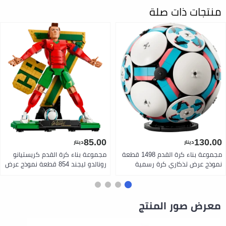
منتجات ذات صلة
85.00
130.00
دينار
دينار
مجموعة بناء كرة القدم 1498 قطعة
مجموعة بناء كرة القدم كريستيانو
نموذج عرض تذكاري كرة رسمية
رونالدو ليجند 854 قطعة نموذج عرض
مقاس 5 مع مشهد احتفالي كأس
تذكاري مع خلفية سي ار 7 وضعية
ذهبي وألعاب نارية هدية رائعة
الانتصار سيووو وحركة الدراجة
لعشاق كرة القدم من ليغو
الهوائية هدية رائعة لعشاق كرة
القدم من ليغو
معرض صور المنتج