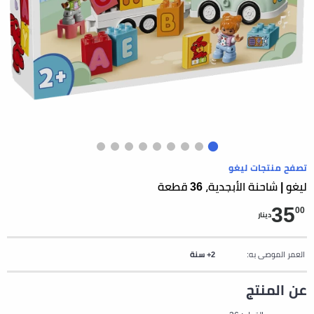
تصفح منتجات ليغو
ليغو | شاحنة الأبجدية، 36 قطعة
35
00
دينار
العمر الموصى به:
2+ سنة
عن المنتج