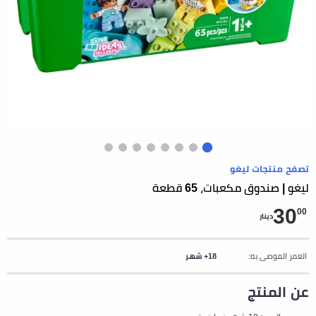
تصفح منتجات ليغو
ليغو | صندوق مكعبات، 65 قطعة
30
00
دينار
العمر الموصى به:
18+ شهر
عن المنتج