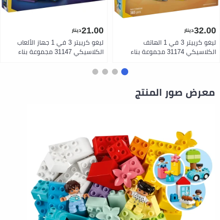
21.00
32.00
دينار
دينار
ليغو كرييتر 3 في 1 الهاتف
ليغو كرييتر 3 في 1 جهاز الألعاب
الكلاسيكي 31174 مجموعة بناء
الكلاسيكي 31147 مجموعة بناء
هاتف قديم بقرص دوار وسماعة قابلة
كونسول ألعاب محمول مع كمبيوتر
للرفع لعبة ديكور كلاسيكية للأطفال
صغير وآلة أركيد لعبة ديكور لغرفة
من عمر 8 سنوات فما فوق 383
اللاعبين للأطفال 8 سنوات فما فوق
قطعة ??
268 قطعة
معرض صور المنتج