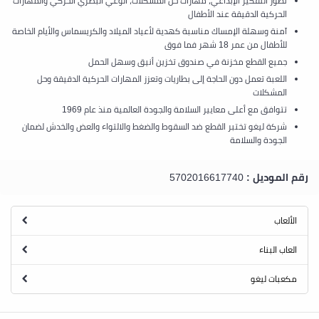
تطور التفكير الإبداعي، مهارات حل المشكلات، الوعي البصري الحركي والمهارات
الحركية الدقيقة عند الأطفال
آمنة وسهلة الإمساك مناسبة كهدية لأعياد الميلاد والكريسماس والأيام الخاصة
للأطفال من عمر 18 شهر فما فوق
جميع القطع مخزنة في صندوق تخزين أنيق وسهل الحمل
اللعبة تعمل دون الحاجة إلى بطاريات وتعزز المهارات الحركية الدقيقة وحل
المشكلات
تتوافق مع أعلى معايير السلامة والجودة العالمية منذ عام 1969
شركة ليغو تختبر القطع ضد السقوط والضغط والالتواء والعض والخدش لضمان
الجودة والسلامة
رقم الموديل :
5702016617740
الألعاب
العاب البناء
مكعبات ليغو