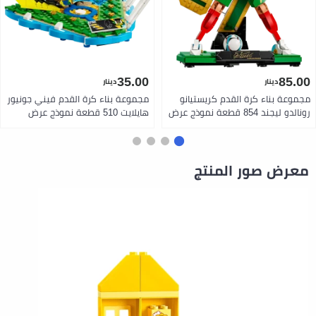
35.00
85.00
دينار
دينار
مجموعة بناء كرة القدم كريستيانو
مجموعة بناء كرة القدم فيني جونيور
رونالدو ليجند 854 قطعة نموذج عرض
هايلايت 510 قطعة نموذج عرض
تذكاري مع خلفية سي ار 7 وضعية
تذكاري مع مجسم صغير ألوان البرازيل
الانتصار سيووو وحركة الدراجة
ورقم 7 هدية رائعة لعشاق كرة
الهوائية هدية رائعة لعشاق كرة
القدم من ليغو
القدم من ليغو
معرض صور المنتج