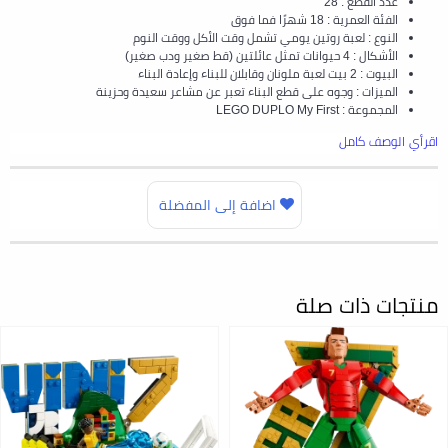
عدد القطع : 28
الفئة العمرية : 18 شهرًا فما فوق
النوع : لعبة روتين يومي تشمل وقت الأكل ووقت النوم
الأشكال : 4 حيوانات تمثل عائلتين (قط صغير ودب صغير)
البيوت : 2 بيت لعبة ملونان وقابلان للبناء وإعادة البناء
الميزات : وجوه على قطع البناء تعبر عن مشاعر سعيدة وحزينة
المجموعة : LEGO DUPLO My First
اقرأي الوصف كامل
اضافة إلى المفضلة
منتجات ذات صلة