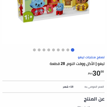
تصفح منتجات ليغو
ليغو | الأكل ووقت النوم، 28 قطعة
30
00
دينار
العمر الموصى به:
18+ شهر
عن المنتج