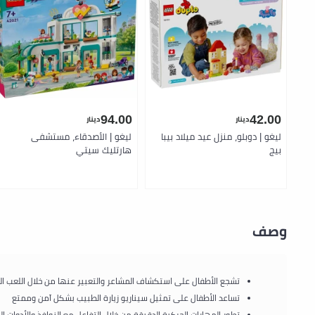
94.00
42.00
دينار
دينار
ليغو | دوبلو، منزل عيد ميلاد بيبا
ليغو | الأصدقاء، مستشفى
بيج
هارتليك سيتي
وصف
تشجع الأطفال على استكشاف المشاعر والتعبير عنها من خلال اللعب ال
تساعد الأطفال على تمثيل سيناريو زيارة الطبيب بشكل آمن وممتع