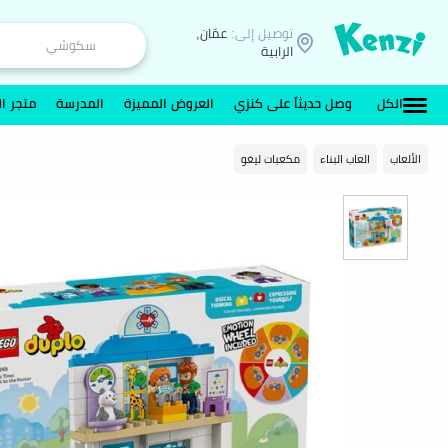
توصيل إلى:
عمّان,
الرابية
الكل
وصل حديثاً على كنزي
العروض المميزة
المدرسة
متجر ال
الألعاب
العاب البناء
مكعبات ليغو