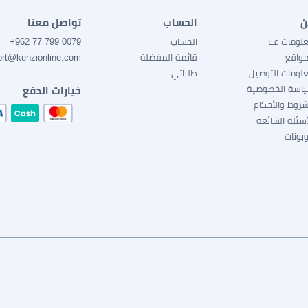
ن
الحساب
تواصل معنا
لومات عنا
الحساب
0079 799 77 962+
مواقع
قائمة المفضلة
ort@kenzionline.com
لومات التوصيل
طلباتي
اسة الخصوصية
خيارات الدفع
شروط والأحكام
أسئلة الشائعة
بونات