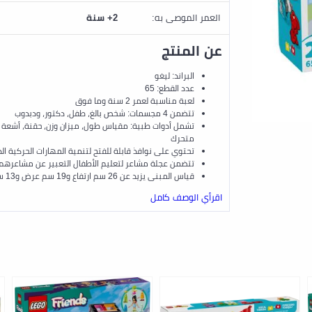
العمر الموصى به:
2+ سنة
عن المنتج
البراند: ليغو
عدد القطع: 65
لعبة مناسبة لعمر 2 سنة وما فوق
تتضمن 4 مجسمات: شخص بالغ، طفل، دكتور، ودبدوب
تشمل أدوات طبية: مقياس طول، ميزان وزن، حقنة، أشعة
متحرك
تحتوي على نوافذ قابلة للفتح لتنمية المهارات الحركية ال
تتضمن عجلة مشاعر لتعليم الأطفال التعبير عن مشاعرهم
قياس المبنى يزيد عن 26 سم ارتفاع و19 سم عرض و13 سم عمق
اقرأي الوصف كامل