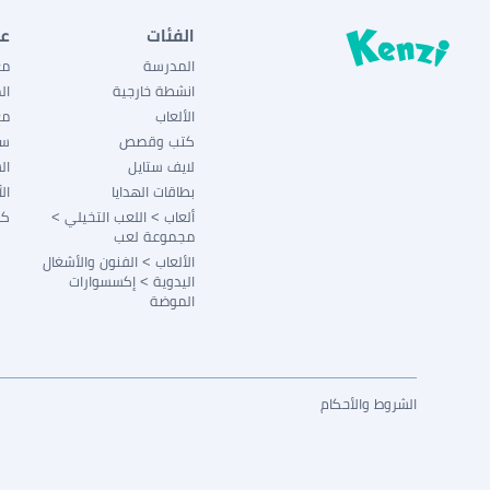
الفئات
ع
المدرسة
مع
انشطة خارجية
ال
الألعاب
مع
كتب وقصص
سي
لايف ستايل
ال
بطاقات الهدايا
ال
ألعاب > اللعب التخيلي >
كو
مجموعة لعب
الألعاب > الفنون والأشغال
اليدوية > إكسسوارات
الموضة
الشروط والأحكام