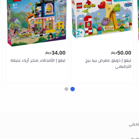
34.00
50.00
دينار
دينار
ليغو | دوبلو، معرض بيبا بيج
ليغو | الأصدقاء، متجر أزياء عتيقة
الترفيهي
تخيلي