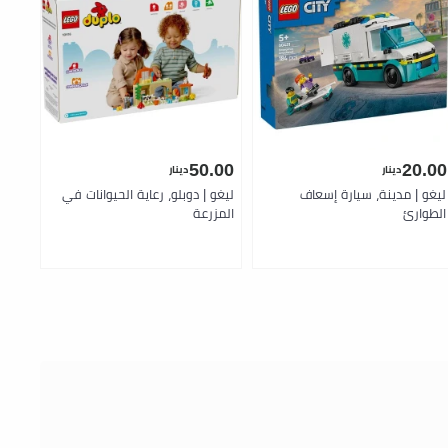
.00
50.00
20.00
دينار
دينار
ليغو | مدينة، سيارة إسعاف
ليغو | دوبلو، رعاية الحيوانات في
الطوارئ
المزرعة
قطع