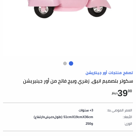
تصفح منتجات أور جيناريشن
سكوتر بتصميم انيق، زهري وبيج فاتح من أور جينيريشن
39
00
دينار
العمر الموصى به:
3+ سنوات
الأبعاد:
51cmX19cmX36cm (طولxعرضxارتفاع)
الوزن:
250g