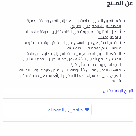
عن المنتج
قم بتأمين الدمى الخاصة بك مع حزام الأمان وخوذة الدمية
المضمنة للسلامة على الطريق.
تُسهل الحظيرة الموجودة في الخلف تخزين الخوذة عندما لا
ترتديها دميتك.
ثلاث عجلات تجعل من السهل على السكوتر الوقوف بمفرده
عندما لا يتم دفعه في رحلة برية.
المقعد المريح المصنوع من مادة الفينيل مصنوع من مادة
الفينيل ويرفع لأعلى ليكشف عن حجرة تخزين الحجم المثالي
لخريطة أو وجبة خفيفة أو كنز!
مناسب للدمى مقاس 18 بوصة التي يمكن طرحها وغير القابلة
للعرض على حد سواء ، هذا السكوتر الرائع سيجعل دمىك تركب
بأناقة!
اقرأي الوصف كامل
اضافة إلى المفضلة