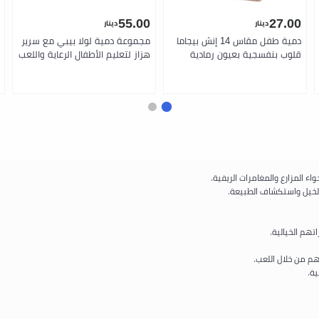
55.00
27.00
دينار
دينار
دمية طفل مقاس 14 إنش بيجاما
مجموعة دمية لولا بيبي مع سرير
قلوب بنفسجية بعيون رمادية
هزاز لتعليم الأطفال الرعاية واللعب
معبرة جسم ناعم قابل للعناق مع
التخيلي مع دمية بحجم 14 إنش
عصابة رأس ولهاية مناسبة لعمر 2
عيون رمادية وشعر فاتح وجسم
سنوات فما فوق دمية أولى
ناعم لتطوير التعاطف واللطف
مثالية وهدية مميزة من لولا بيبي
للأطفال من عمر سنتين فما فوق
من لولا بيبي
لخيل واستكشاف الطبيعة.
تهم الخيالية.
هم من خلال اللعب.
ة.