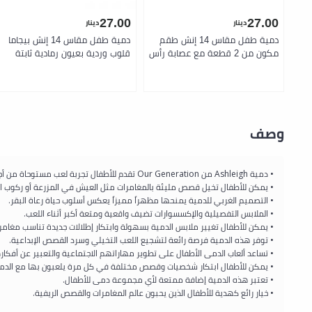
27.00
27.00
دينار
دينار
دمية طفل مقاس 14 إنش طقم
دمية طفل مقاس 14 إنش بيجاما
مكون من 2 قطعة مع عصابة رأس
قلوب وردية بعيون رمادية ثابتة
وردية بعيون بنية ثابتة جسم ناعم
جسم ناعم قابل للعناق مع لهاية
قابل للعناق مع لهاية قابلة للإزالة
قابلة للإزالة مناسبة لعمر 2
مناسبة لعمر 2 سنوات فما فوق
سنوات فما فوق هدية للأطفال
دمية أولى مثالية وهدية مميزة
من لولا بيبي
من لولا بيبي
وصف
• دمية Ashleigh من Our Generation تقدم للأطفال تجربة لعب مستوحاة من أجواء المزارع والمغامرات الريفية.
• يمكن للأطفال تخيل قصص مليئة بالمغامرات مثل العيش في المزرعة أو ركوب ا
• التصميم الغربي للدمية يمنحها مظهراً مميزاً يعكس أسلوب حياة رعاة البقر.
• الملابس التفصيلية والإكسسوارات تضيف واقعية ومتعة أكبر أثناء اللعب.
• يمكن للأطفال تغيير ملابس الدمية بسهولة وابتكار إطلالات جديدة تناسب مغامرا
• توفر هذه الدمية فرصة رائعة لتشجيع اللعب التخيلي وسرد القصص الإبداعية.
• تساعد ألعاب الدمى الأطفال على تطوير مهاراتهم الاجتماعية والتعبير عن أفكار
• يمكن للأطفال ابتكار شخصيات وقصص مختلفة في كل مرة يلعبون بها مع الدمي
• تعتبر هذه الدمية إضافة ممتعة لأي مجموعة دمى للأطفال.
• خيار رائع كهدية للأطفال الذين يحبون عالم المغامرات والقصص الريفية.