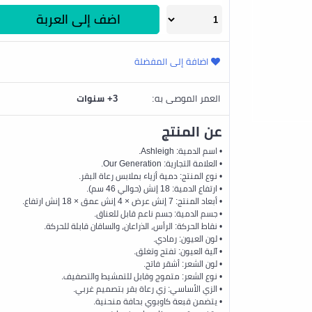
اضف إلى العربة
اضافة إلى المفضلة
العمر الموصى به:
3+ سنوات
عن المنتج
• اسم الدمية: Ashleigh.
• العلامة التجارية: Our Generation.
• نوع المنتج: دمية أزياء بملابس رعاة البقر.
• ارتفاع الدمية: 18 إنش (حوالي 46 سم).
• أبعاد المنتج: 7 إنش عرض × 4 إنش عمق × 18 إنش ارتفاع.
• جسم الدمية: جسم ناعم قابل للعناق.
• نقاط الحركة: الرأس، الذراعان، والساقان قابلة للحركة.
• لون العيون: رمادي.
• آلية العيون: تفتح وتغلق.
• لون الشعر: أشقر فاتح.
• نوع الشعر: متموج وقابل للتمشيط والتصفيف.
• الزي الأساسي: زي رعاة بقر بتصميم غربي.
• يتضمن قبعة كاوبوي بحافة منحنية.