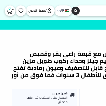
0
AR
تسجيل الدخول
شلي راعية البقر 18 إنش مع قبعة راعي بقر وقميص
م جينز وحذاء ركوب طويل مزين
قابل للتصفيف وعيون رمادية تفتح
وتغلق وجسم ناعم قابل للعناق للأطفال 3 سنوات فما فوق من أور
شحن سريع
الحصول على المنتجات في وقت
مدهش