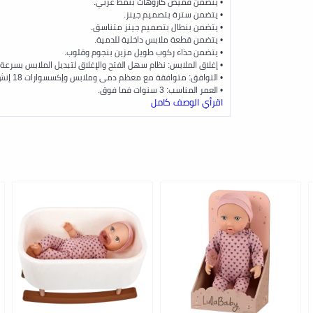
• يتضمن قميص كاروهات بنمط غربي.
• يتضمن سترة بتصميم جينز.
• يتضمن بنطال بتصميم جينز متناسق.
• يتضمن قطعة ملابس داخلية للدمية.
• يتضمن حذاء ركوب طويل مزين بنجوم وقلوب.
• إغلاق الملابس: نظام سهل الفتح والإغلاق لتبديل الملابس بسرعة.
• التوافق: متوافقة مع معظم دمى وملابس وإكسسوارات 18 إنش.
• العمر المناسب: 3 سنوات فما فوق.
اقرأي الوصف كامل