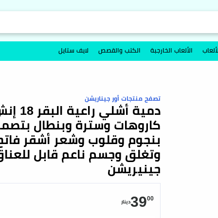
ألعاب
الألعاب الخارجبة
الكتب والقصص
لايف ستايل
تصفح منتجات أور جيناريشن
دمية أ
كاروهات وسترة وبنطال بتصمي
بنجوم وقلوب وشعر أشقر فاتح 
جينيريشن
39
00
دينار