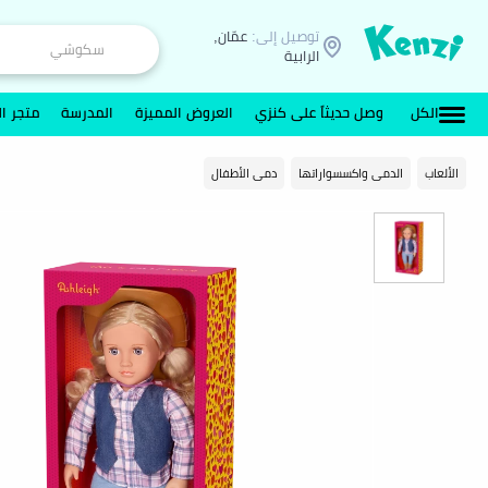
توصيل إلى:
عمّان,
الرابية
الكل
وصل حديثاً على كنزي
العروض المميزة
المدرسة
متجر ال
الألعاب
الدمى واكسسواراتها
دمى الأطفال