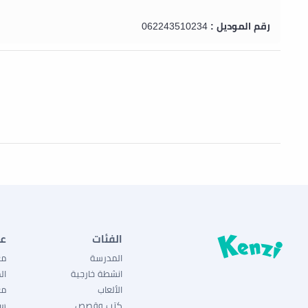
رقم الموديل :
062243510234
الفئات
ع
المدرسة
مع
انشطة خارجية
ال
الألعاب
مع
كتب وقصص
سي