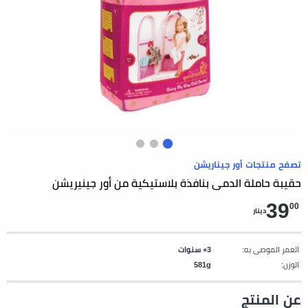
تصفح منتجات أور جيناريشن
حقيبة حاملة الدمى بنافذة بلاستيكية من أور جينيريشن
39
00
دينار
العمر الموصى به:
3+ سنوات
الوزن:
581g
عن المنتج