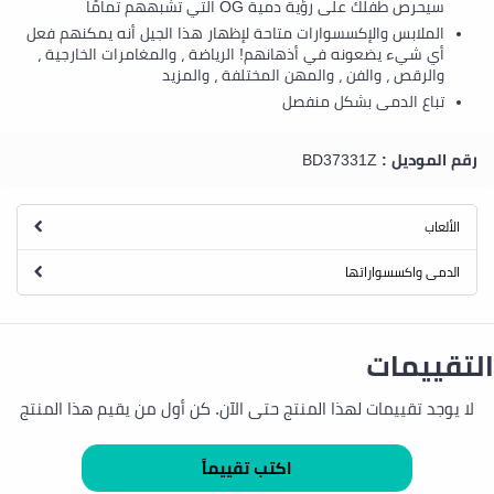
سيحرص طفلك على رؤية دمية OG التي تشبههم تمامًا
الملابس والإكسسوارات متاحة لإظهار هذا الجيل أنه يمكنهم فعل
أي شيء يضعونه في أذهانهم! الرياضة ، والمغامرات الخارجية ،
والرقص ، والفن ، والمهن المختلفة ، والمزيد
تباع الدمى بشكل منفصل
رقم الموديل :
BD37331Z
الألعاب
الدمى واكسسواراتها
التقييمات
لا يوجد تقييمات لهذا المنتج حتى الآن. كن أول من يقيم هذا المنتج