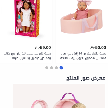
59.00
50.00
دينار
دينار
دمية طفل مقاس 14 إنش مع سرير
دمية غابرييلا بحجم 18 إنش مع كتاب
قماشي محمول بعيون زرقاء فاتحة
وقصص، ذراعين وساقين قابلة
ولون بشرة فاتح ترتدي رومبر وردي
للتحريك، إكسسوارات شاطئ، وملابس
مع لهاية جسم ناعم قابل للعناق
من أور جينيريشن
مناسبة لعمر 2 سنوات فما فوق
طقم هدية مثالي من لولا بيبي
معرض صور المنتج