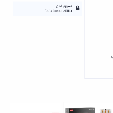
تسوق آمن
بياناتك محمية دائماً