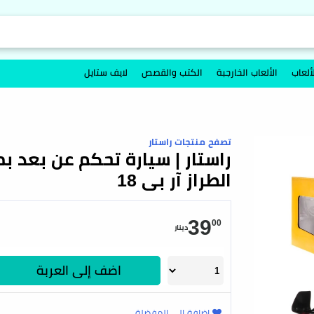
ألعاب
الألعاب الخارجبة
الكتب والقصص
لايف ستايل
تصفح منتجات راستار
الطراز آر بي 18
39
00
دينار
اضف إلى العربة
اضافة إلى المفضلة