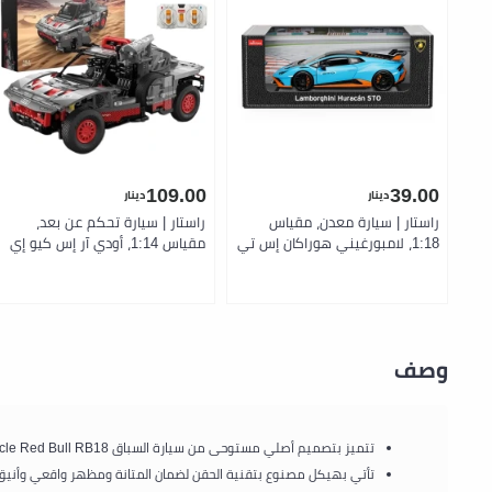
109.00
39.00
دينار
دينار
راستار | سيارة معدن، مقياس
راستار | سيارة تحكم عن بعد،
1:18، لامبورغيني هوراكان إس تي
مقياس 1:14، أودي آر إس كيو إي
أو
ترون
وصف
تتميز بتصميم أصلي مستوحى من سيارة السباق F1 Oracle Red Bull RB18 يعكس شكل ومظهر السيارة الحقيقية بتفاصيل دقيقة.
تأتي بهيكل مصنوع بتقنية الحقن لضمان المتانة ومظهر واقعي وأنيق