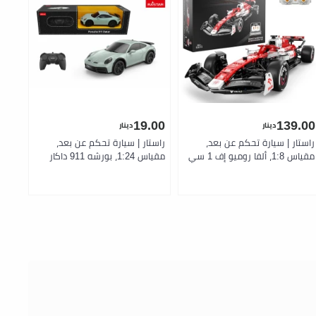
.00
19.00
139.00
دينار
دينار
راستار | سيارة تحكم عن بعد،
راستار | سيارة تحكم عن بعد،
راست
مقياس 1:8، ألفا روميو إف 1 سي
مقياس 1:24، بورشه 911 داكار
42 , مكعبات تركيب
2 آر إس كلوب سبورت 25