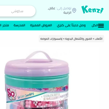
توصيل إلى:
عمّان,
الرابية
الكل
وصل حديثاً على كنزي
العروض المميزة
المدرسة
متجر ال
الألعاب > الفنون والأشغال اليدوية > إكسسوارات الموضة