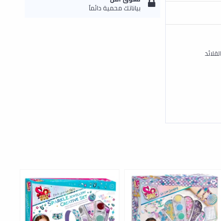
بياناتك محمية دائماً
 والقلائد