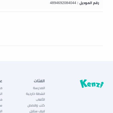
رقم الموديل :
4894692084044
الفئات
ع
المدرسة
مع
انشطة خارجية
ال
الألعاب
مع
كتب وقصص
سي
لايف ستايل
ال