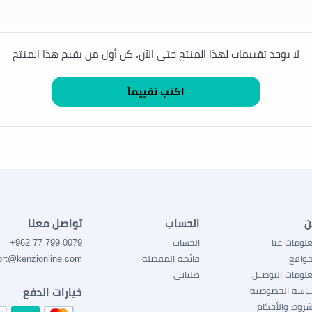
لا يوجد تقييمات لهذا المنتج حتى الآن. كن أول من يقيم هذا المنتج
ن
الحساب
تواصل معنا
لومات عنا
الحساب
0079 799 77 962+
مواقع
قائمة المفضلة
ort@kenzionline.com
لومات التوصيل
طلباتي
اسة الخصوصية
خيارات الدفع
شروط والأحكام