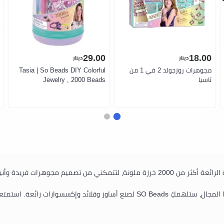
29.00
18.00
دينار
دينار
مجوهرات روزجولد 2 في 1 من
Tasia | So Beads DIY Colorful
تاسيا
Jewelry , 2000 Beads
أطلقي العنان لإبداعكِ مع SO Beads! تضم هذه المجموعة الرائعة أكثر من 2000 خرزة ملون
سواء كنتِ مبتدئة في صناعة المجوهرات أو خبيرة في هذا المجال، ستلهمكِ SO Beads 