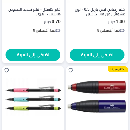
قلم رصاص آيس باريل 0.5 - لون
فابر كاستل - قلم تحديد النصوص
عشوائي من فابر كاستل
هايلايتر - زهري
0.70
1.40
دينار
دينار
غدا, أغسطس 8
غدا, أغسطس 8
اضيفي إلى العربة
اضيفي إلى العربة