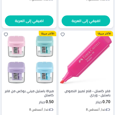
اضيفي إلى العربة
اضيفي إلى العربة
فابر كاستل - قلم تمييز النصوص
مبراة باستيل ميني بوكس من فابر
باستيل - وردي
كاستل
0.50
0.70
دينار
دينار
غدا, أغسطس 8
غدا, أغسطس 8