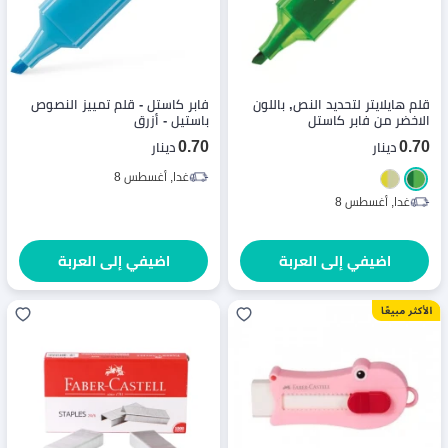
قلم هايلايتر لتحديد النص, باللون
فابر كاستل - قلم تمييز النصوص
الاخضر من فابر كاستل
باستيل - أزرق
0.70
0.70
دينار
دينار
غدا, أغسطس 8
غدا, أغسطس 8
اضيفي إلى العربة
اضيفي إلى العربة