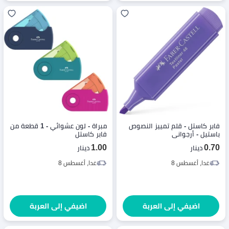
فابر كاستل - قلم تمييز النصوص
مبراة - لون عشوائي - 1 قطعة من
باستيل - أرجواني
فابر كاستل
1.00
0.70
دينار
دينار
غدا, أغسطس 8
غدا, أغسطس 8
اضيفي إلى العربة
اضيفي إلى العربة