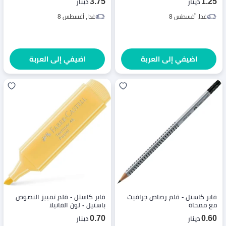
3.75
1.25
دينار
دينار
غدا, أغسطس 8
غدا, أغسطس 8
اضيفي إلى العربة
اضيفي إلى العربة
فابر كاستل - قلم رصاص جرافيت
فابر كاستل - قلم تمييز النصوص
مع ممحاة
باستيل - لون الفانيلا
0.70
0.60
دينار
دينار