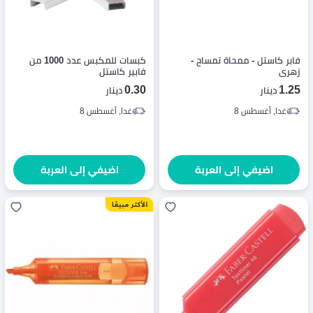
فابر كاستل - ممحاة تمساح -
كبسات للمكبس عدد 1000 من
زهري
فابير كاستل
0.30
1.25
دينار
دينار
غدا, أغسطس 8
غدا, أغسطس 8
اضيفي إلى العربة
اضيفي إلى العربة