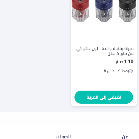
مبراة بفتحة واحدة - لون عشوائي
من فابر كاستل
1.10
دينار
غدا, أغسطس 8
اضيفي إلى العربة
عن
الحساب