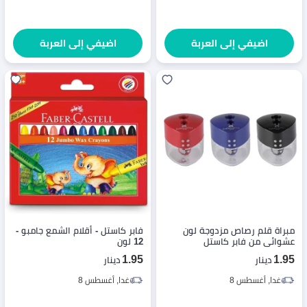
اضيفي إلى العربة
اضيفي إلى العربة
مبراة قلم رصاص مزدوجة لون
فابر كاستل - أقلام الشمع جامبو -
عشوائي من فابر كاستل
12 لون
1.95
1.95
دينار
دينار
غدا, أغسطس 8
غدا, أغسطس 8