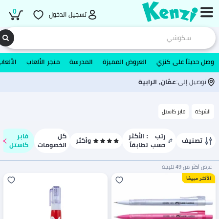
0
تسجيل الدخول
وصل حديثاً على كنزي
العروض المميزة
المدرسة
متجر الألعاب
الألعاب
توصيل إلى:
عمّان, الرابية
الشركة
فابر كاستل
رتب
: الأكثر
كل
فابر
تصنيف
وأكثر
حسب
تطابقاً
الخصومات
كاستل
عرض أكثر من 49 نتيجة