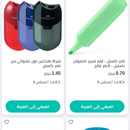
فابر كاستل - قلم تمييز النصوص
مبراة بفتحتين لون عشوائي من
باستيل - أخضر فاتح
فابر كاستل
1.45
0.70
دينار
دينار
غدا, أغسطس 8
غدا, أغسطس 8
اضيفي إلى العربة
اضيفي إلى العربة