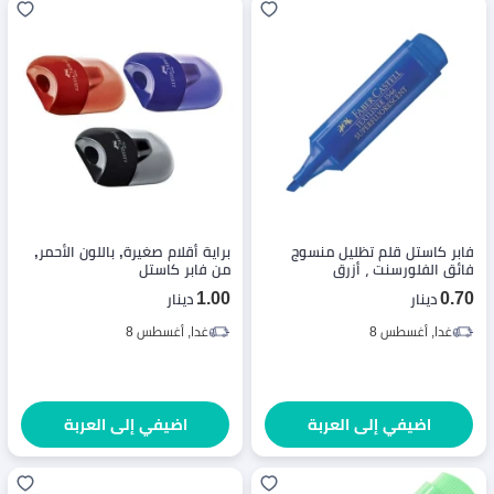
فابر كاستل قلم تظليل منسوج
براية أقلام صغيرة, باللون الأحمر,
فائق الفلورسنت ، أزرق
من فابر كاستل
1.00
0.70
دينار
دينار
غدا, أغسطس 8
غدا, أغسطس 8
اضيفي إلى العربة
اضيفي إلى العربة