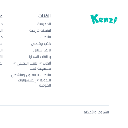
الفئات
ع
المدرسة
مع
انشطة خارجية
ال
الألعاب
مع
كتب وقصص
سي
لايف ستايل
ال
بطاقات الهدايا
ال
ألعاب > اللعب التخيلي >
كو
مجموعة لعب
الألعاب > الفنون والأشغال
اليدوية > إكسسوارات
الموضة
الشروط والأحكام