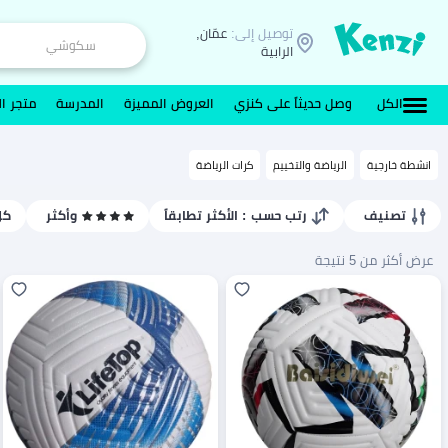
توصيل إلى:
عمّان,
الرابية
الكل
وصل حديثاً على كنزي
العروض المميزة
المدرسة
متجر ال
انشطة خارجية
الرياضة والتخييم
كرات الرياضة
تصنيف
رتب حسب
: الأكثر تطابقاً
وأكثر
كل
عرض أكثر من 5 نتيجة