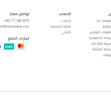
ن
الحساب
تواصل معنا
لومات عنا
الحساب
0079 799 77 962+
مواقع
قائمة المفضلة
ort@kenzionline.com
لومات التوصيل
طلباتي
اسة الخصوصية
خيارات الدفع
شروط والأحكام
أسئلة الشائعة
بونات