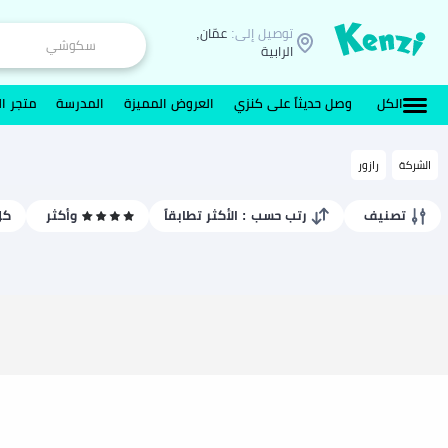
توصيل إلى:
عمّان,
الرابية
الكل
وصل حديثاً على كنزي
العروض المميزة
المدرسة
متجر ال
الشركة
رازور
تصنيف
رتب حسب
: الأكثر تطابقاً
وأكثر
كل