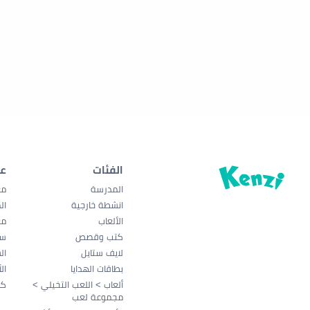
الفئات
ع
المدرسة
مع
انشطة خارجية
ال
الألعاب
مع
كتب وقصص
سي
لايف ستايل
ال
بطاقات الهدايا
ال
ألعاب > اللعب التخيلي >
كو
مجموعة لعب