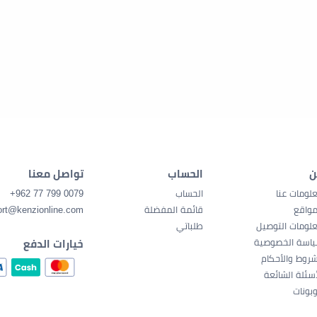
ن
الحساب
تواصل معنا
لومات عنا
الحساب
0079 799 77 962+
مواقع
قائمة المفضلة
ort@kenzionline.com
لومات التوصيل
طلباتي
اسة الخصوصية
خيارات الدفع
شروط والأحكام
أسئلة الشائعة
بونات