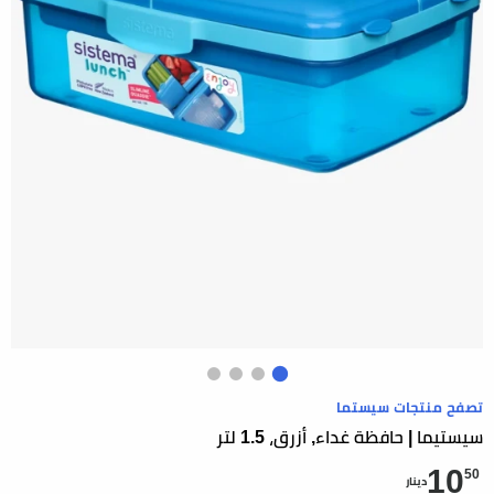
تصفح منتجات سيستما
سيستيما | حافظة غداء, أزرق، 1.5 لتر
10
50
دينار