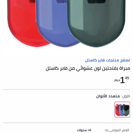
تصفح منتجات فابر كاستل
مبراة بفتحتين لون عشوائي من فابر كاستل
1
45
دينار
اللون:
متعدد الألوان
العمر الموصى به:
6+ سنوات