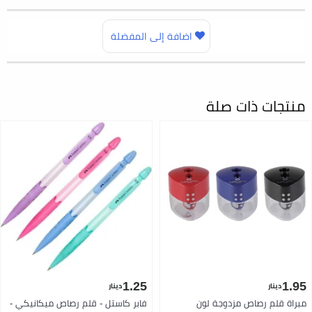
اضافة إلى المفضلة
منتجات ذات صلة
1.25
1.95
دينار
دينار
مبراة قلم رصاص مزدوجة لون
فابر كاستل - قلم رصاص ميكانيكي -