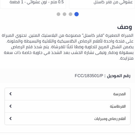
عشوائي من فابر كاستل
0.5 ملم - لون عشوائي - 1 قطعة
وصف
المبراة الصغيرة "فابر كاستل" مصنوعة من البلاستيك المتين. تحتوي المبراة
على فتحة واحدة لأقلام الرصاص الكلاسيكية والثلاثية والبسيطة والملونة.
يضمن الشكل المريح للحاوية وضعًا ثابتًا للفرشاة. يتم شحذ قلم الرصاص
بسهولة ودقة، وتبقى نشارة الخشب بعد الشحذ في حاوية خاصة ذات سعة
متزايدة.
رقم الموديل :
FCC/183501/P
المدرسة
القرطاسيّة
أقلام رصاص ومبرايات